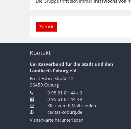
Die Gruppe trifft sich immer
mittwochs von 10
Zurück
Kontakt
Caritasverband für die Stadt und den
Landkreis Coburg e.V.
Ernst-Faber-Straße 12
96450
Coburg
0 95 61 81 44 - 0
0 95 61 81 44 49
Klick zum E-Mail senden
caritas-coburg.de
Visitenkarte herunterladen