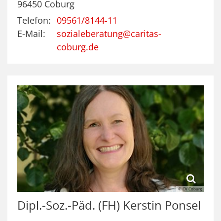
96450
Coburg
Telefon:
09561/8144-11
E-Mail:
sozialeberatung@caritas-
coburg.de
© CV Coburg
Dipl.-Soz.-Päd. (FH)
Kerstin
Ponsel