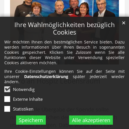
✕
Ihre Wahlmöglichkeiten bezüglich
Cookies
Wir möchten Ihnen den bestmöglichen Service bieten. Dazu
werden Informationen über Ihren Besuch in sogenannten
Cookies gespeichert. Klicken Sie
Zulassen
wenn Sie alle
Funktionen dieser Website unter Verwendung spezieller
Cookies aktiveren möchten.
TSV Heidenfeld spendet 2000
Ihre Cookie-Einstellungen können Sie auf der Seite mit
unserer
Datenschutzerklärung
später jederzeit wieder
Euro an Hospiz Lebensraum
ändern.
Coburg
Notwendig
Externe Inhalte
30. Jan. 2025
Die offizielle Übergabe der Spende sollte
Statistiken
nach den Wünschen der Sportler persönlich
Speichern
Alle akzeptieren
im Hospiz erfolgen. Dabei wurde dem TSV